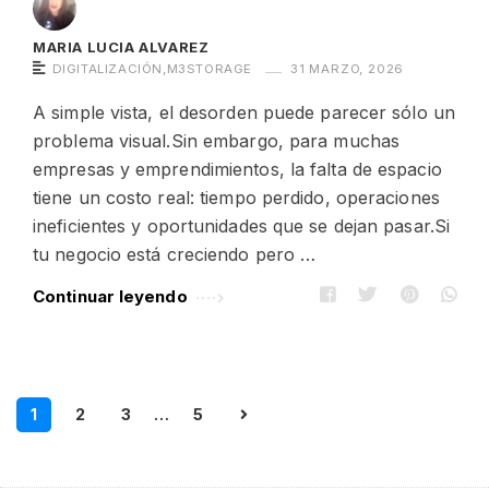
MARIA LUCIA ALVAREZ
DIGITALIZACIÓN
,
M3STORAGE
31 MARZO, 2026
A simple vista, el desorden puede parecer sólo un
problema visual.Sin embargo, para muchas
empresas y emprendimientos, la falta de espacio
tiene un costo real: tiempo perdido, operaciones
ineficientes y oportunidades que se dejan pasar.Si
tu negocio está creciendo pero …
Continuar leyendo
1
2
3
…
5
N
a