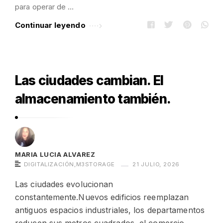
para operar de …
s
.
Continuar leyendo
Las ciudades cambian. El
almacenamiento también.
MARIA LUCIA ALVAREZ
DIGITALIZACIÓN
,
M3STORAGE
21 JULIO, 2026
Las ciudades evolucionan
constantemente.Nuevos edificios reemplazan
antiguos espacios industriales, los departamentos