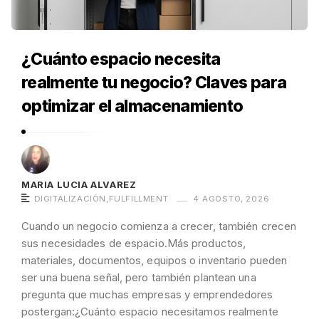
g
r
a
g
¿Cuánto espacio necesita
e
realmente tu negocio? Claves para
-
optimizar el almacenamiento
B
l
o
g
MARIA LUCIA ALVAREZ
A
DIGITALIZACIÓN
,
FULFILLMENT
4 AGOSTO, 2026
r
Cuando un negocio comienza a crecer, también crecen
t
sus necesidades de espacio.Más productos,
i
materiales, documentos, equipos o inventario pueden
c
ser una buena señal, pero también plantean una
l
pregunta que muchas empresas y emprendedores
e
postergan:¿Cuánto espacio necesitamos realmente