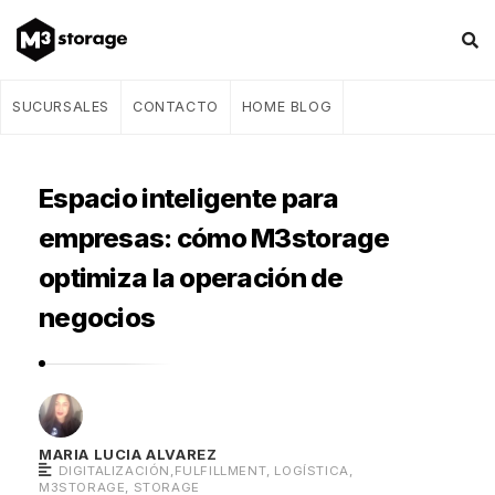
M
SUCURSALES
CONTACTO
HOME BLOG
3
s
Espacio inteligente para
t
o
empresas: cómo M3storage
r
optimiza la operación de
a
negocios
g
e
–
B
l
MARIA LUCIA ALVAREZ
DIGITALIZACIÓN
,
FULFILLMENT
,
LOGÍSTICA
,
o
M3STORAGE
,
STORAGE